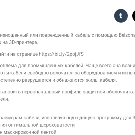
изношенный или поврежденный кабель с помощью Belzona 2
 на 3D-принтере.
и на странице https://bit.ly/2pojJfS
облема для промышленных кабелей. Чаще всего она возни
аботы кабели свободно волочатся за оборудованием и исп
степенно разрушается и обнажаются жилы кабеля.
тановить первоначальный профиль защитной оболочки каб
еля.
размерам кабеля, используя подходящую программу для 3
ения оптимальной шероховатости
он маскировочной лентой